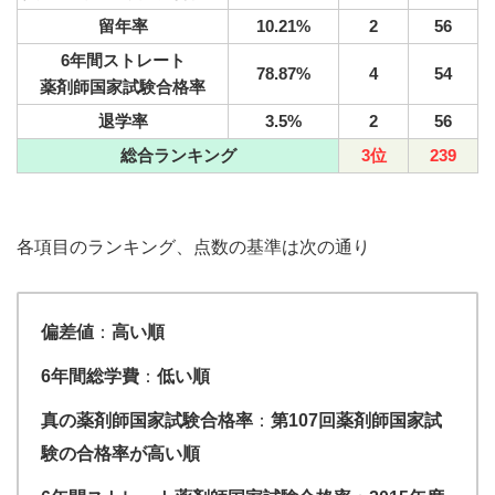
留年率
10.21%
2
56
6年間ストレート
78.87%
4
54
薬剤師国家試験合格率
退学率
3.5%
2
56
総合ランキング
3位
239
各項目のランキング、点数の基準は次の通り
偏差値
：
高い順
6年間総
学費
：
低い順
真の薬剤師国家試験合格率
：
第107回薬剤師国家試
験
の合格率が高い順