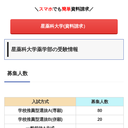
＼
スマホ
でも
簡単
資料請求
／
星薬科大学(資料請求）
星薬科大学薬学部の受験情報
募集人数
入試方式
募集人数
学校推薦型選抜A(専願)
80
学校推薦型選抜B(併願)
20