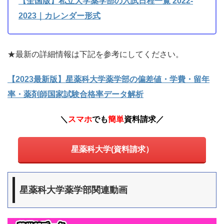
【全国版】私立大学薬学部の入試日程一覧 2022-
2023｜カレンダー形式
★最新の詳細情報は下記を参考にしてください。
【2023最新版】星薬科大学薬学部の偏差値・学費・留年
率・薬剤師国家試験合格率データ解析
＼
スマホ
でも
簡単
資料請求
／
星薬科大学(資料請求）
星薬科大学薬学部関連動画