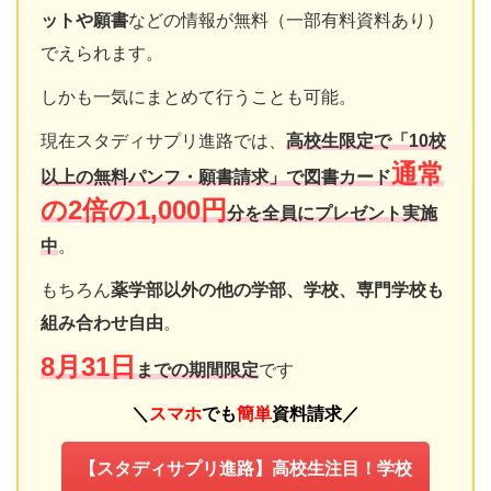
ットや願書
などの情報が無料（一部有料資料あり）
でえられます。
しかも一気にまとめて行うことも可能。
現在スタディサプリ進路では、
高校生限定で「10校
通常
以上の無料パンフ・願書請求」で図書カード
の2倍の1,000円
分を全員にプレゼント実施
中
。
もちろん
薬学部以外の他の学部、学校、専門学校も
組み合わせ自由
。
8月31日
までの期間限定
です
＼
スマホ
でも
簡単
資料請求
／
【スタディサプリ進路】高校生注目！学校