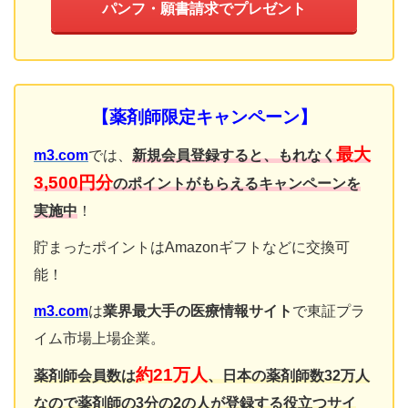
パンフ・願書請求でプレゼント
【
薬剤師
限定キャンペーン】
最大
m3.com
では、
新規会員登録すると、もれなく
3,500円分
のポイントがもらえるキャンペーンを
実施中
！
貯まったポイントはAmazonギフトなどに交換可
能！
m3.com
は
業界最大手の医療情報サイト
で東証プラ
イム市場上場企業。
約21万人
薬剤師会員数は
、日本の薬剤師数32万人
なので薬剤師の3分の2の人が登録する役立つサイ