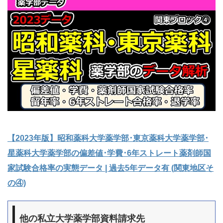
【2023年版】昭和薬科大学薬学部･東京薬科大学薬学部･
星薬科大学薬学部の偏差値･学費･6年ストレート薬剤師国
家試験合格率の実態データ | 過去5年データ有 (関東地区そ
の④)
他の私立大学薬学部資料請求先