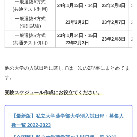
一般選抜A方式
24年1月13日・14日
23年2月8日
2
(共通テスト利用)
一般選抜B方式
23年2月2日
23年2月7日
2
(個別試験)
一般選抜S方式
23年1月14日・15日
23年2月8日
2
(共通テスト併用)
23年2月3日
他の大学の入試日程に関しては、次の2記事にまとめてま
す。
受験スケジュール作成にお役立てください。
【最新版】私立大学薬学部大学別入試日程・募集人
数一覧 2022-2023