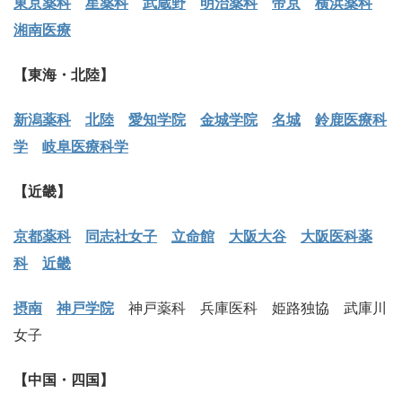
東京薬科
星薬科
武蔵野
明治薬科
帝京
横浜薬科
湘南医療
【東海・北陸】
新潟薬科
北陸
愛知学院
金城学院
名城
鈴鹿医療科
学
岐阜医療科学
【近畿】
京都薬科
同志社女子
立命館
大阪大谷
大阪医科薬
科
近畿
摂南
神戸学院
神戸薬科 兵庫医科 姫路独協 武庫川
女子
【中国・四国】