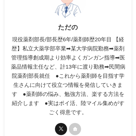
ただの
現役薬剤部長/部長歴6年/薬剤師歴20年目 【経
歴】私立大薬学部卒業➡某大学病院勤務➡薬剤
管理指導創成期より効率よくガンガン指導➡医
薬品情報主任など、計13年に渡り勤務➡民間病
院薬剤部長就任 ●これから薬剤師を目指す学
生さんに向けて役立つ情報を発信していきま
す ●薬剤師の悩み、勉強方法、楽する方法を
紹介します ●実はポイ活、陸マイル集めがす
ごく得意です。