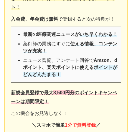
ト！
入会費、年会費
は
無料
で登録すると次の特典が！
最新の医療関連ニュースが
いち早くわかる！
薬剤師の業務にすぐに
使える情報、コンテン
ツが充実！
ニュース閲覧、アンケート回答で
Amzon、d
ポイント、楽天ポイントに使える
ポイントが
どんどんたまる！
新規会員登録で最大
3,500円分
のポイントキャンペ
ーンは
期間限定！
この機会をお見逃しなく！
＼スマホで簡単
1分で無料登録
／