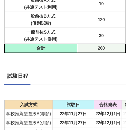
一般前抜A方式
10
(共通テスト利用)
一般前抜B方式
120
(個別試験)
一般前抜S方式
30
(共通テスト併用)
合計
260
試験日程
入試方式
試験日
合格発表
出
学校推薦型選抜A(専願)
22年11月27日
22年12月1日
22
学校推薦型選抜B(併願)
22年11月27日
22年12月1日
22