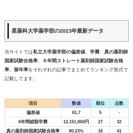
星薬科大学薬学部の2023年最新データ
当サイトでは
私立大学薬学部の偏差値
、
学費
、
真の薬剤師
国家試験合格率
、
６年間ストレート薬剤師国家試験合格
率
、
留年率
をそれぞれの記事でまとめてランキング形式で
記載してます。
項目
数値
順位
点数
偏差値
61,7
5
-
6年間総額学費
12,151,850円
27
32
真の薬剤師国家試験合格率
80.23%
16
41