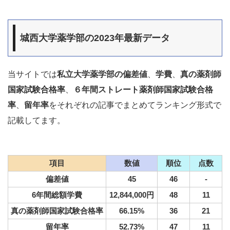
城西大学薬学部の2023年最新データ
当サイトでは
私立大学薬学部の偏差値
、
学費
、
真の薬剤師
国家試験合格率
、
６年間ストレート薬剤師国家試験合格
率
、
留年率
をそれぞれの記事でまとめてランキング形式で
記載してます。
項目
数値
順位
点数
偏差値
45
46
-
6年間総額学費
12,844,000円
48
11
真の薬剤師国家試験合格率
66.15%
36
21
留年率
52.73%
47
11