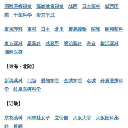
国際医療福祉
高崎健康福祉
城西
日本薬科
城西国
際
千葉科学
帝京平成
東京理科
東邦
日本
北里
慶應義塾
昭和
昭和薬科
東京薬科
星薬科
武蔵野
明治薬科
帝京
横浜薬科
湘南医療
【東海・北陸】
新潟薬科
北陸
愛知学院
金城学院
名城
鈴鹿医療科
学
岐阜医療科学
【近畿】
京都薬科
同志社女子
立命館
大阪大谷
大阪医科薬
科
近畿