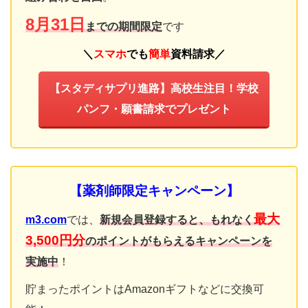
8月31日
までの期間限定
です
＼
スマホ
でも
簡単
資料請求
／
【スタディサプリ進路】高校生注目！学校
パンフ・願書請求でプレゼント
【
薬剤師
限定キャンペーン】
最大
m3.com
では、
新規会員登録すると、もれなく
3,500円分
のポイントがもらえるキャンペーンを
実施中
！
貯まったポイントはAmazonギフトなどに交換可