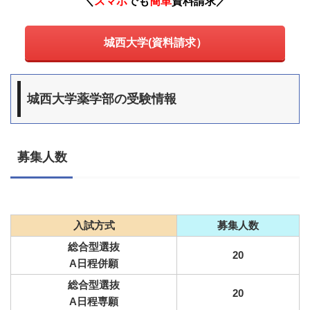
＼
スマホ
でも
簡単
資料請求
／
城西大学(資料請求）
城西大学薬学部の受験情報
募集人数
入試方式
募集人数
総合型選抜
20
A日程併願
総合型選抜
20
A日程専願