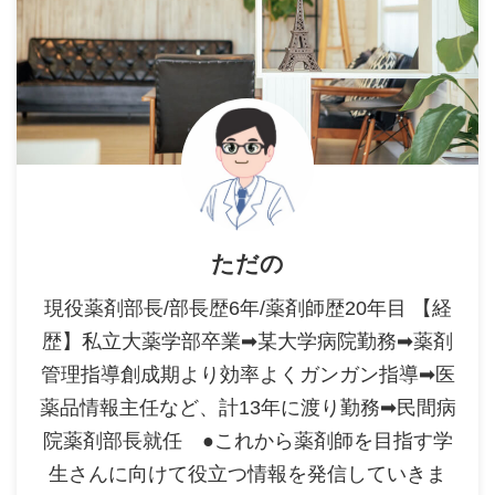
ただの
現役薬剤部長/部長歴6年/薬剤師歴20年目 【経
歴】私立大薬学部卒業➡某大学病院勤務➡薬剤
管理指導創成期より効率よくガンガン指導➡医
薬品情報主任など、計13年に渡り勤務➡民間病
院薬剤部長就任 ●これから薬剤師を目指す学
生さんに向けて役立つ情報を発信していきま