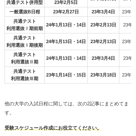
共通テスト併用型
23年2月5日
一般選抜B日程
23年2月27日
23年3月4日
23年1
共通テスト
24年1月13日・14日
23年2月13日
23年
利用選抜Ⅰ期前期
共通テスト
24年1月13日・14日
23年2月13日
23年1
利用選抜Ⅰ期後期
共通テスト
24年1月13日・14日
23年3月4日
23年
利用選抜Ⅱ期
共通テスト
23年1月14日・15日
23年3月18日
23年2
利用選抜Ⅲ期
他の大学の入試日程に関しては、次の2記事にまとめてま
す。
受験スケジュール作成にお役立てください。