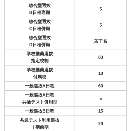
総合型選抜
5
B日程専願
総合型選抜
5
C日程併願
総合型選抜
若干名
D日程併願
学校推薦選抜
83
指定校制
学校推薦選抜
10
付属校
一般選抜A日程
60
一般選抜A日程
5
共通テスト併用型
一般選抜B日程
15
共通テスト
利用選抜
20
Ⅰ期前期