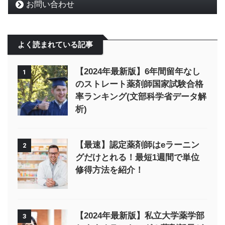
お問い合わせ
よく読まれている記事
【2024年最新版】6年間留年なし
1
のストレート薬剤師国家試験合格
率ランキング(文部科学省データ解
析)
【最速】認定薬剤師はeラーニン
2
グだけとれる！最短1週間で単位
修得方法を紹介！
【2024年最新版】私立大学薬学部
3