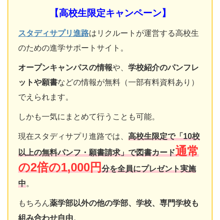
【高校生限定キャンペーン】
スタディサプリ進路
はリクルートが運営する高校生
のための進学サポートサイト。
オープンキャンパスの情報
や、
学校紹介のパンフレ
ットや願書
などの情報が無料（一部有料資料あり）
でえられます。
しかも一気にまとめて行うことも可能。
現在スタディサプリ進路では、
高校生限定で「10校
通常
以上の無料パンフ・願書請求」で図書カード
の2倍の1,000円
分を全員にプレゼント実施
中
。
もちろん
薬学部以外の他の学部、学校、専門学校も
組み合わせ自由
。