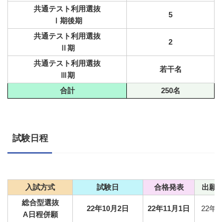
共通テスト
利用選抜
5
Ⅰ期後期
共通テスト
利用選抜
2
Ⅱ期
共通テスト
利用選抜
若干名
Ⅲ期
合計
250名
試験日程
入試方式
試験日
合格発表
出願
総合型選抜
22年10月2日
22年11月1日
22年
A日程併願