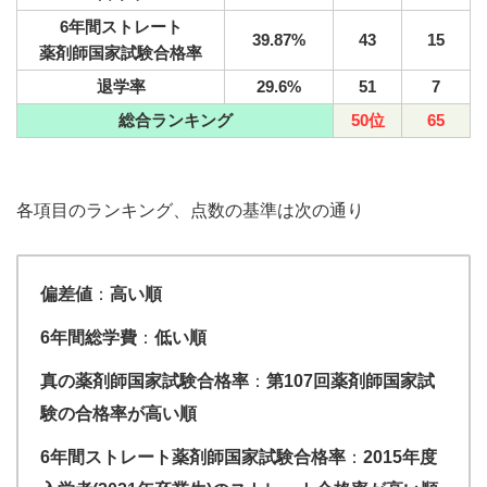
6年間ストレート
39.87%
43
15
薬剤師国家試験合格率
退学率
29.6%
51
7
総合ランキング
50位
65
各項目のランキング、点数の基準は次の通り
偏差値
：
高い順
6年間総
学費
：
低い順
真の薬剤師国家試験合格率
：
第107回薬剤師国家試
験
の合格率が高い順
6年間ストレート薬剤師国家試験合格率
：
2015年度