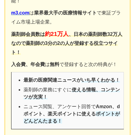
能！
m3.com
は
業界最大手の医療情報サイト
で東証プラ
イム市場上場企業。
約21万人
薬剤師会員数は
、日本の薬剤師数32万人
なので薬剤師の3分の2の人が登録する役立つサイ
ト！
入会費、年会費
は
無料
で登録すると次の特典が！
最新の医療関連ニュースが
いち早くわかる！
薬剤師の業務にすぐに
使える情報、コンテン
ツが充実！
ニュース閲覧、アンケート回答で
Amzon、d
ポイント、楽天ポイントに使える
ポイントが
どんどんたまる！