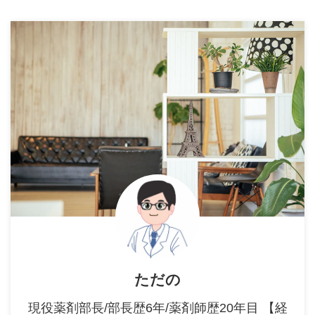
者数を減らすことで合格率を上げ
も4月から始めたほうが良いの
られる数値となってます。 そう
か？ なせ薬剤師国家試験の勉強
すると気になるのは、実際6年間
は早ければ早いほど合 ...
で留年せず、ストレートで薬剤師
国家試験に合格する割合。 今回
は2022年3月私立大学薬学部卒業
生 ...
ただの
現役薬剤部長/部長歴6年/薬剤師歴20年目 【経