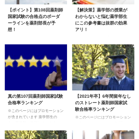
てます。 あなたが気になる大学
は、「薬剤師国家試験合格率の
の結果はいったい？ 実は厚生労
謎！薬剤部長が真の合格率を徹底
【ポイント】第108回薬剤師
【解決策】薬学部の授業が
働省が発表している薬剤師国家試
解説」でも解説してますが、受験
国家試験の合格点のボーダ
わからないと悩む薬学部生
験の合格率には「からくり」があ
者数を減らすことで合格率を上げ
ーラインを薬剤部長が予
にこの参考書は抜群の効果
ります。 そのからくりの裏に
られる数値となってます。 そう
想！
アリ！
は、真の薬剤師国家試 ...
すると気になるのは、実際6年間
※このページにはプロモーション
※このページにはプロモーション
で留年せず、ストレートで薬剤師
が含まれています 薬学部の学生
が含まれています 薬学部の学生
国家試験に合格する割合。 今回
には次の悩み・疑問があります。
には次の悩み・疑問があります。
は2022年3月私立大学薬学部卒業
この疑問、悩みにお答えします。
この疑問、悩みにお答えします。
生 ...
2023年2月18日、19日に第108回
薬学部に入学すると授業が難し
薬剤師国家試験が実施されます。
く、しっかり授業を聴いているの
実際に受験される薬学部6年生、
にもかかかわず、なかなか理解で
卒業生の皆さんはもちろん、来年
きないと感じている学生は多くい
以降に受験を控えている薬学部も
ます。 また、進級に向けた定期
「薬剤師国家試験での合格ボーダ
テストも難しく、そのテストに向
真の第107回薬剤師国家試験
【2021年卒】6年間留年なし
ーラインは何点なのか？」「確実
けた勉強もどのように勉強すれば
合格率ランキング
のストレート薬剤師国家試
に合格できるにはどのくらいの点
よいのか悩んでいる学生もいま
験合格率ランキング
※このページにはプロモーション
数が必要なのか？」と気になる人
す。 実際に当サイトの記事でも
が含まれています 薬学部生の
※このページにはプロモーション
は多いはず。 当サイト想定した
紹介してますが、薬学部は他の学
人、薬学部を目指している人には
が含まれています この疑問にお
第108回薬剤師国家試験の合格ボ
部に比べ留年率が高く、薬学部の
次の疑問があります。 この疑問
答えします。 厚労省発表の薬剤
ーダーラインは次の通り。 ただ
勉強で苦しんでいる学生が多いこ
にお答えします。 さて第108回
師国家試験合格率は、その時の国
し薬剤師国家 ...
とがわかります。 ...