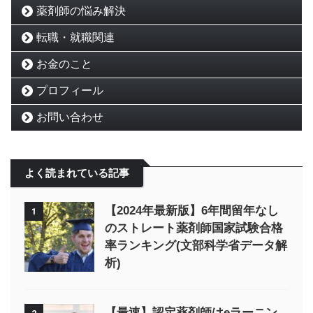
薬剤師の悩み解決
転職・就職関連
お金のこと
プロフィール
お問い合わせ
よく読まれている記事
【2024年最新版】6年間留年なし
1
のストレート薬剤師国家試験合格
率ランキング(文部科学省データ解
析)
【最速】認定薬剤師はeラーニン