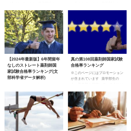
が含まれています 薬学部生の
が含まれています 薬学部生の
人、薬学部を目指している人には
人、薬学部を目指している人には
次の疑問があります。 この疑問
次の疑問があります。 この疑問
にお答えします。 さて第110回
にお答えします。 さて第109回
薬剤師国家試験の合格発表が
薬剤師国家試験の合格発表が
2025年3月25日に発表されまし
2023年3月19日に発表されまし
た。 この記事では合格発表後す
た。 この記事では合格発表後す
ぐに真の薬剤師国家試験合格率を
ぐに真の薬剤師国家試験合格率を
大学別にランキング化して発表し
大学別にランキング化して発表し
てます。 あなたが気になる大学
てます。 あなたが気になる大学
【2024年最新版】6年間留年
真の第108回薬剤師国家試験
の結果はいったい？ 実は厚生労
の結果はいったい？ 実は厚生労
なしのストレート薬剤師国
合格率ランキング
働省が発表している薬剤師国家試
働省が発表している薬剤師国家試
家試験合格率ランキング(文
※このページにはプロモーション
験の合格率には「からくり」があ
験の合格率には「からくり」があ
部科学省データ解析)
が含まれています 薬学部生の
ります。 そのからくりの裏に
ります。 そのからくりの裏に
人、薬学部を目指している人には
※このページにはプロモーション
は、真の薬剤師国家試 ...
は、真の薬剤師国家試 ...
次の疑問があります。 この疑問
が含まれています この疑問にお
にお答えします。 さて第108回
答えします。 厚労省発表の薬剤
薬剤師国家試験の合格発表が
師国家試験合格率は、その時の国
2022年3月22日に発表されまし
家試験受験者のデータであるた
た。 この記事では合格発表後す
め、留年して6年生になった学生
ぐに真の薬剤師国家試験合格率を
も含まれます。 また、厚生労働
大学別にランキング化して発表し
省発表の薬剤師国家試験合格率