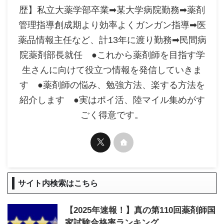
歴】私立大薬学部卒業➡某大学病院勤務➡薬剤
管理指導創成期より効率よくガンガン指導➡医
薬品情報主任など、計13年に渡り勤務➡民間病
院薬剤部長就任 ●これから薬剤師を目指す学
生さんに向けて役立つ情報を発信していきま
す ●薬剤師の悩み、勉強方法、楽する方法を
紹介します ●実はポイ活、陸マイル集めがす
ごく得意です。
サイト内検索はこちら
【2025年速報！】真の第110回薬剤師国
家試験合格率ランキング