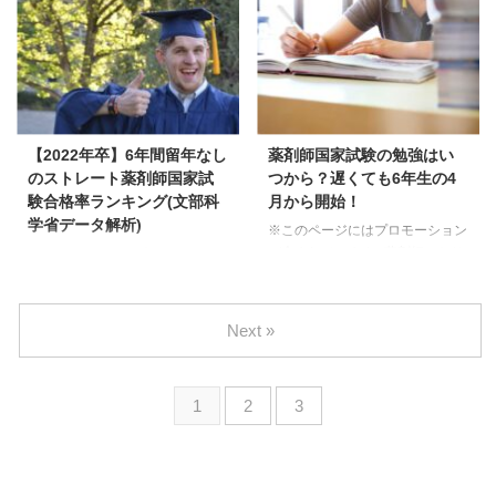
薬剤師国家試験の合格発表が
家試験受験者のデータであるた
2022年3月22日に発表されまし
め、留年して6年生になった学生
た。 この記事では合格発表後す
も含まれます。 また、厚生労働
ぐに真の薬剤師国家試験合格率を
省発表の薬剤師国家試験合格率
大学別にランキング化して発表し
は、「薬剤師国家試験合格率の
てます。 あなたが気になる大学
謎！薬剤部長が真の合格率を徹底
の結果はいったい？ 実は厚生労
解説」でも解説してますが、受験
【2022年卒】6年間留年なし
薬剤師国家試験の勉強はい
働省が発表している薬剤師国家試
者数を減らすことで合格率を上げ
のストレート薬剤師国家試
つから？遅くても6年生の4
験の合格率には「からくり」があ
られる数値となってます。 そう
験合格率ランキング(文部科
月から開始！
ります。 そのからくりの裏に
すると気になるのは、実際6年間
学省データ解析)
※このページにはプロモーション
は、真の薬剤師国家試験合格率が
で留年せず、ストレートで薬剤師
が含まれています 薬剤師になり
※このページにはプロモーション
存在してます。 そ ...
国家試験に合格する割合。 今回
たい人、薬学部に進んだ人には次
が含まれています この疑問にお
は202 ...
の疑問があります。 この疑問に
答えします。 厚労省発表の薬剤
お答えします。 結論を言いま
師国家試験合格率は、その時の国
Next »
す。 になります。 薬剤師国家試
家試験受験者のデータであるた
験の勉強開始は早ければ早いほど
め、留年して6年生になった学生
合格率は上がります。 もしこの
も含まれます。 また、厚生労働
1
2
3
記事を読んで、まだ薬剤師国家試
省発表の薬剤師国家試験合格率
験の勉強を始めていない薬学部6
は、「薬剤師国家試験合格率の
年生の方は、とにかくすぐに始め
謎！薬剤部長が真の合格率を徹底
てください。 この記事では、薬
解説」でも解説してますが、受験
剤師国家試験の勉強はなぜ遅くて