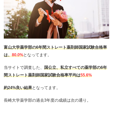
富山大学薬学部
の
6年間ストレート薬剤師国家試験合格率
は、
80.0%
となってます。
当サイトで調査した、
国公立、私立すべての薬学部の
6年
間ストレート薬剤師国家試験合格率平均
は
55.6%
約24%良い結果
となってます。
長崎大学薬学部の過去3年度の成績は次の通り。