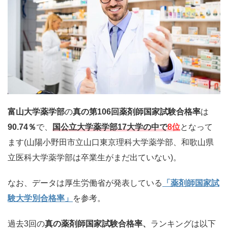
富山大学薬学部
の
真の第106回薬剤師国家試験合格率
は
90.74％
で、
国公立大学薬学部
17大学の中で
8位
となって
ます(山陽小野田市立山口東京理科大学薬学部、和歌山県
立医科大学薬学部は卒業生がまだ出ていない)。
なお、データは厚生労働省が発表している
「薬剤師国家試
験大学別合格率」
を参考。
過去3回の
真の薬剤師国家試験合格率、
ランキングは以下