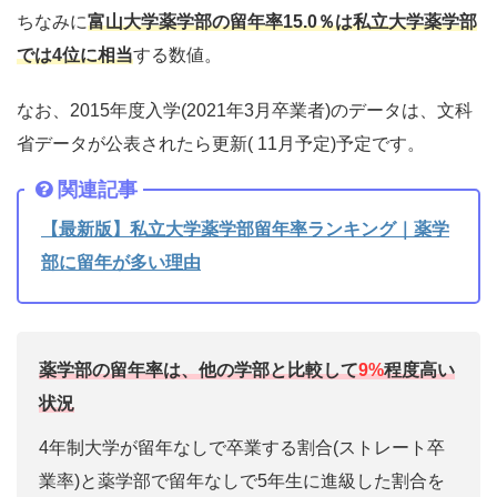
ちなみに
富山大学薬学部
の留年率15.0％は
私立大学薬学部
では4位に相当
する数値。
なお、2015年度入学(2021年3月卒業者)のデータは、文科
省データが公表されたら更新( 11月予定)予定です。
関連記事
【最新版】私立大学薬学部留年率ランキング｜薬学
部に留年が多い理由
薬学部の留年率
は、他の学部と比較して
9%
程度高い
状況
4年制大学が留年なしで卒業する割合(ストレート卒
業率)と薬学部で留年なしで5年生に進級した割合を