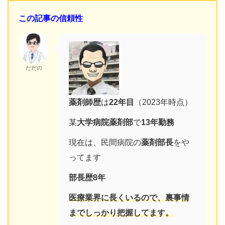
この記事の信頼性
だだの
薬剤師歴
は
22
年目
（2023年時点）
某
大学病院薬剤部
で
13年勤務
現在は、民間病院の
薬剤部長
をや
ってます
部長歴8年
医療業界に長くいるので、
裏事情
までしっかり把握してます。