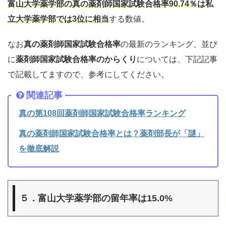
富山大学薬学部
の
真の薬剤師国家試験合格率
90.74％は
私
立大学薬学部
では3位に相当
する数値。
なお
真の薬剤師国家試験合格率
の最新のランキング、並び
に
薬剤師国家試験合格率のからくり
については、下記記事
で記載してますので、参考にしてください。
関連記事
真の第108回薬剤師国家試験合格率ランキング
真の薬剤師国家試験合格率とは？薬剤部長が「謎」
を徹底解説
５．富山大学薬学部の留年率は15.0%