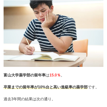
富山大学薬学部
の留年率
は
15.0％
。
卒業までの
留年率
が10%台と高い進級率の
薬学部
です。
過去3年間の結果は次の通り。