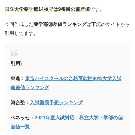
国立大学薬学部
14校では9番目の
偏差値
です。
今回作成した
薬学部偏差値ランキング
は下記のサイトから
引用してます。
引用)
東進：
東進ハイスクールの合格可能性80%大学入試
偏差値ランキング
河合塾：
入試難易予想ランキング
ベネッセ：
2021年度入試対応 私立大学・学部の偏
差値一覧