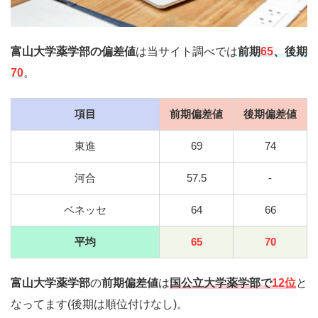
富山大学薬学部
の偏差値
は当サイト調べでは
前期
65
、後期
70
。
項目
前期偏差値
後期偏差値
東進
69
74
河合
57.5
-
ベネッセ
64
66
平均
65
70
富山大学薬学部
の
前期偏差値
は
国公立大学薬学部
で
12位
と
なってます(後期は順位付けなし)。