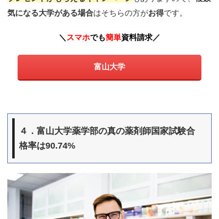
気になる大学がある場合
はそちらの方が
お得
です。
＼
スマホ
でも
簡単
資料請求
／
富山大学
４．富山大学薬学部の真の薬剤師国家試験合
格率は90.74%