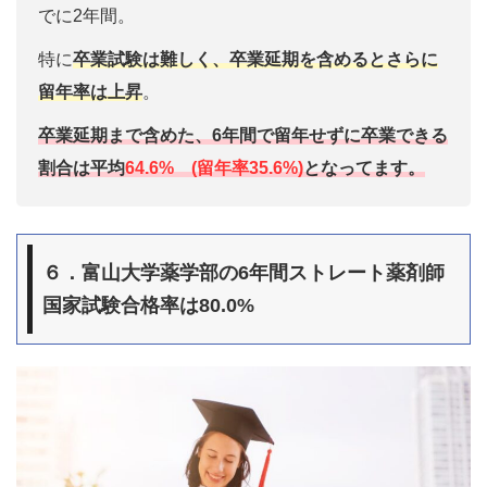
でに2年間。
特に
卒業試験は難しく、卒業延期を含めるとさらに
留年率
は上昇
。
卒業延期まで含めた、6年間で留年せずに卒業できる
割合は平均
64.6% (留年率35.6%)
となってます。
６．富山大学薬学部の6年間ストレート薬剤師
国家試験合格率は80.0%