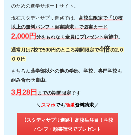
のための進学サポートサイト。
現在スタディサプリ進路では、
高校生限定で「10校
以上の無料パンフ・願書請求」で図書カード
2,000円
分をもれなく全員にプレゼント実施中
。
4倍
通常月は7校で500円のところ期間限定で
の2,０
００円
もちろん
薬学部以外の他の学部、学校、専門学校も
組み合わせ自由
。
3月28日
までの期間限定
です
＼
スマホ
でも
簡単
資料請求
／
【スタディサプリ進路】高校生注目！学校
パンフ・願書請求でプレゼント