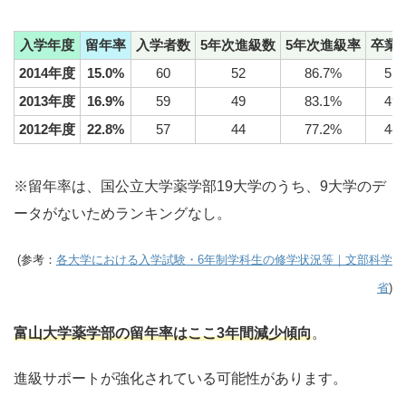
入学年度
留年率
入学者数
5年次進級数
5年次進級率
卒業
2014年度
15.0%
60
52
86.7%
51
2013年度
16.9%
59
49
83.1%
49
2012年度
22.8%
57
44
77.2%
44
※留年率は、国公立大学薬学部19大学のうち、9大学のデ
ータがないためランキングなし。
(参考：
各大学における入学試験・6年制学科生の修学状況等｜文部科学
省
)
富山大学薬学部
の
留年率
はここ3年間減少傾向
。
進級サポートが強化されている可能性があります。