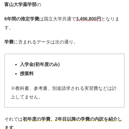
富山大学薬学部
の
6年間の推定学費
は国立大学共通で
3,496,800円
となりま
す。
学費
に含まれるデータは次の通り。
入学金(初年度のみ)
授業料
※教科書、参考書、別途請求される実習費などは計
上してません。
それでは
初年度の学費
、2年目以降の
学費
の内訳を紹介し
ます
。