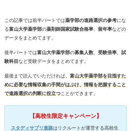
この記事では前半パートでは
薬学部の進路選択の参考
にな
る
富山大学薬学部
の
薬剤師国家試験合格率
、
留年率
などの
データをまとめてます。
後半パートでは
富山大学薬学部
の
募集人数
、
受験倍率
、
試
験科目
など受験データをまとめてます。
最後まで読んでいただければ、
富山大学薬学部
を目指すた
めに必要な情報収集の手間がはぶけ、情報を把握すること
で
進路選択
の判断に役立つ
ことができます。
【高校生限定キャンペーン】
スタディサプリ進路
はリクルートが運営する高校生