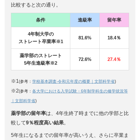
比較すると次の通り。
条件
進級率
留年率
4年制大学の
81.6%
18.4％
ストレート卒業率※1
薬学部のストレート
72.6%
27.4％
5年生進級率※2
※1
(参考：
学校基本調査‐令和元年度の概要｜文部科学省
)
※2
(参考：
各大学における入学試験・6年制学科生の修学状況等
｜文部科学省
)
薬学部の留年率
は、4年生終了時までに他の学部と比
較して
9％程度高い結果
。
5年生になるまでの留年率が高いうえ、さらに卒業ま