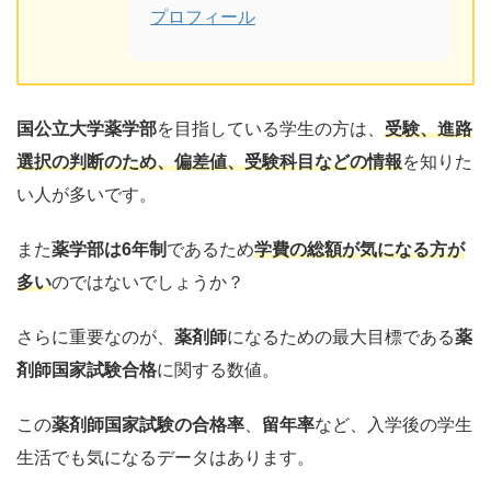
プロフィール
国公立大学薬学部
を目指している学生の方は、
受験
、
進路
選択の判断
のため、
偏差値
、受験科目などの情報
を知りた
い人が多いです。
また
薬学部は6年制
であるため
学費
の総額が気になる方が
多い
のではないでしょうか？
さらに重要なのが、
薬剤師
になるための最大目標である
薬
剤師国家試験合格
に関する数値。
この
薬剤師国家試験の合格率
、
留年率
など、入学後の学生
生活でも気になるデータはあります。