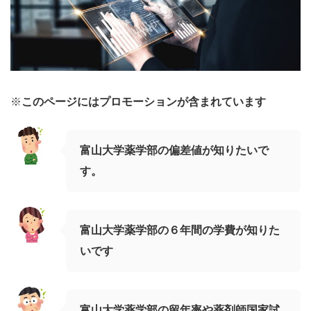
※
このページにはプロモーションが含まれています
富山大学薬学部
の
偏差値
が
知りたいで
す
。
富山大学薬学部
の
６年間の学費
が
知りた
いです
富山大学薬学部
の留年率
や
薬剤師国家試