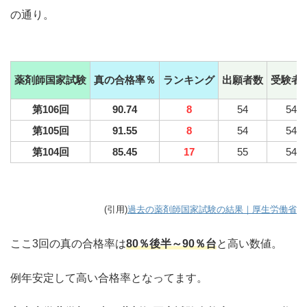
の通り。
薬剤師国家試験
真の合格率％
ランキング
出願者数
受験者
第106回
90.74
8
54
54
第105回
91.55
8
54
54
第104回
85.45
17
55
54
(引用)
過去の薬剤師国家試験の結果｜厚生労働省
ここ3回の真の合格率は
80％後半～90％台
と高い数値。
例年安定して高い合格率となってます。