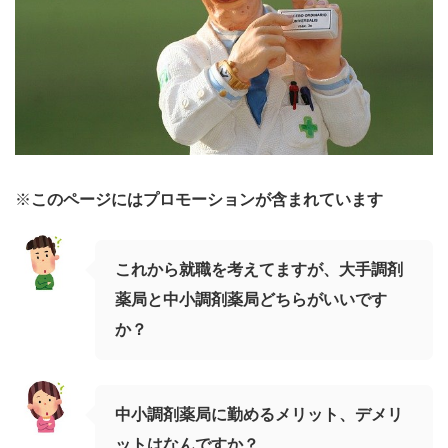
※
このページにはプロモーションが含まれています
これから
就職
を考えてますが、
大手調剤
薬局
と
中小調剤薬局
どちらがいいです
か？
中小調剤薬局
に勤める
メリット、デメリ
ット
はなんですか？