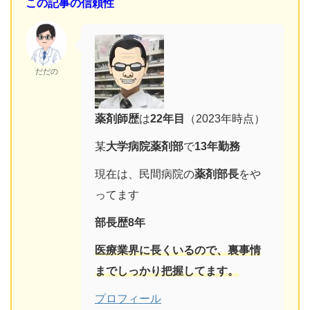
この記事の信頼性
だだの
薬剤師歴
は
22
年目
（2023年時点）
某
大学病院薬剤部
で
13年勤務
現在は、民間病院の
薬剤部長
をや
ってます
部長歴8年
医療業界に長くいるので、
裏事情
までしっかり把握してます。
プロフィール