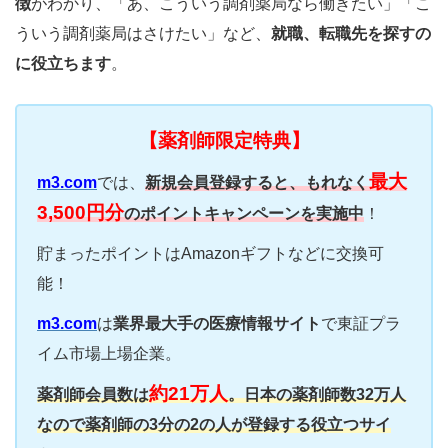
徴
がわかり、「あ、こういう調剤薬局なら働きたい」「こ
ういう調剤薬局はさけたい」など、
就職、転職先を探すの
に役立ちます
。
【薬剤師限定特典】
最大
m3.com
では、
新規会員登録すると、もれなく
3,500円分
のポイントキャンペーンを実施中
！
貯まったポイントはAmazonギフトなどに交換可
能！
m3.com
は
業界最大手の医療情報サイト
で東証プラ
イム市場上場企業。
約21万人
薬剤師会員数は
。日本の薬剤師数32万人
なので薬剤師の3分の2の人が登録する役立つサイ